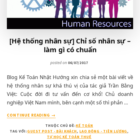
[Hệ thống nhân sự] Chỉ số nhân sự –
làm gì có chuẩn
posted on
06/07/2017
Blog Kế Toán Nhật Hướng xin chia sẻ một bài viết về
hệ thống nhân sự khá thú vị của tác giả Trần Bằng
Việt: Cuộc đời đi tư vấn đến cơ khổ! Chủ doanh
nghiệp Việt Nam mình, bên cạnh một số thì phản …
VỀ[HỆ
CONTINUE READING
→
THỐNG
THUỘC CHỦ ĐỀ:
KẾ TOÁN
NHÂN
TAG VỚI:
GUEST POST - BÀI KHÁCH
,
LAO ĐỘNG - TIỀN LƯƠNG
,
SỰ]
TỰ HỌC KẾ TOÁN THUẾ