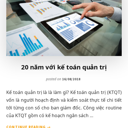
TOÁN/KIỂM
TOÁN
20 năm với kế toán quản trị
posted on
16/08/2018
Kế toán quản trị là là làm gì? Kế toán quản trị (KTQT)
vốn là người hoạch định và kiểm soát thực tế chi tiết
tới từng con số cho ban giám đốc. Công việc routine
của KTQT gồm có kế hoạch ngân sách …
VỀ20
CONTINUE READING
→