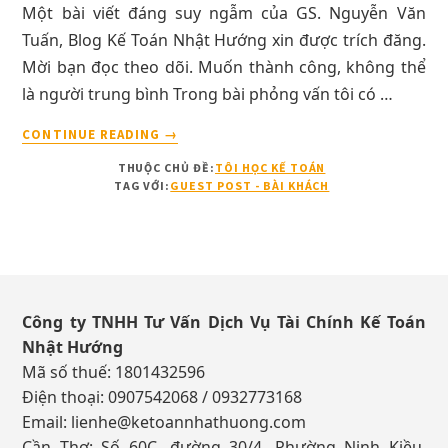
Một bài viết đáng suy ngẫm của GS. Nguyễn Văn
Tuấn, Blog Kế Toán Nhật Hướng xin được trích đăng.
Mời bạn đọc theo dõi. Muốn thành công, không thể
là người trung bình Trong bài phỏng vấn tôi có …
VỀLÀM
CONTINUE READING
→
VIỆC
THUỘC CHỦ ĐỀ:
TÔI HỌC KẾ TOÁN
VỚI
TAG VỚI:
GUEST POST - BÀI KHÁCH
TÂY
–
MUỐN
THÀNH
Footer
CÔNG,
KHÔNG
Công ty TNHH Tư Vấn Dịch Vụ Tài Chính Kế Toán
THỂ
Nhật Hướng
LÀ
Mã số thuế: 1801432596
NGƯỜI
TRUNG
Điện thoại: 0907542068 / 0932773168
BÌNH
Email:
lienhe@ketoannhathuong.com
Cần Thơ: Số 60C, đường 30/4, Phường Ninh Kiều,