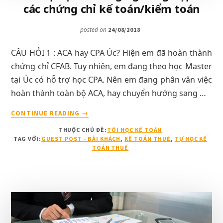
các chứng chỉ kế toán/kiểm toán
posted on
24/08/2018
CÂU HỎI 1 : ACA hay CPA Úc? Hiện em đã hoàn thành
chứng chỉ CFAB. Tuy nhiên, em đang theo học Master
tại Úc có hỗ trợ học CPA. Nên em đang phân vân việc
hoàn thành toàn bộ ACA, hay chuyển hướng sang …
VỀHỎI
CONTINUE READING
→
ĐÁP
THUỘC CHỦ ĐỀ:
TÔI HỌC KẾ TOÁN
ĐỊNH
TAG VỚI:
GUEST POST - BÀI KHÁCH
,
KẾ TOÁN THUẾ
,
TỰ HỌC KẾ
HƯỚNG
TOÁN THUẾ
NGHỀ
NGHIỆP
VÀ
CÁC
CHỨNG
CHỈ
KẾ