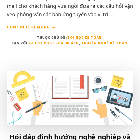
mail cho khách hàng vừa ngồi đưa ra các câu hỏi vặn
vẹo phỏng vấn các bạn ứng tuyển vào vị trí …
VỀKINH
CONTINUE READING
→
NGHIỆM
THUỘC CHỦ ĐỀ:
TÔI HỌC KẾ TOÁN
–
TAG VỚI:
GUEST POST - BÀI KHÁCH
,
TRUYỀN NGHỀ KẾ TOÁN
GHI
LẠI
3
NGÀY
PHỎNG
VẤN
TUYỂN
THỰC
TẬP
KIỂM
TOÁN
Hỏi đáp định hướng nghề nghiệp và