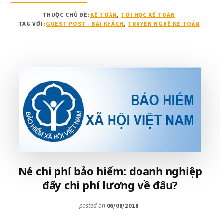
NĂM
THUỘC CHỦ ĐỀ:
KẾ TOÁN
,
TÔI HỌC KẾ TOÁN
VỚI
TAG VỚI:
GUEST POST - BÀI KHÁCH
,
TRUYỀN NGHỀ KẾ TOÁN
KẾ
TOÁN
QUẢN
TRỊ
Né chi phí bảo hiểm: doanh nghiệp
đẩy chi phí lương về đâu?
posted on
06/08/2018