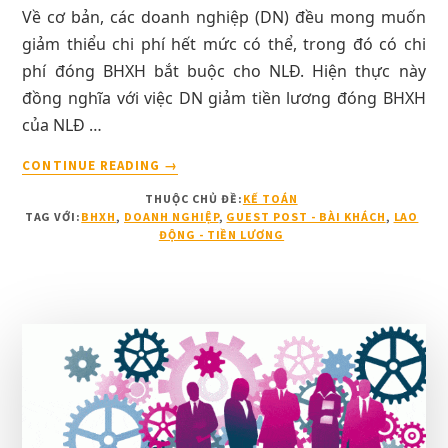
Về cơ bản, các doanh nghiệp (DN) đều mong muốn
giảm thiểu chi phí hết mức có thể, trong đó có chi
phí đóng BHXH bắt buộc cho NLĐ. Hiện thực này
đồng nghĩa với việc DN giảm tiền lương đóng BHXH
của NLĐ …
VỀNÉ
CONTINUE READING
→
CHI
THUỘC CHỦ ĐỀ:
KẾ TOÁN
PHÍ
TAG VỚI:
BHXH
,
DOANH NGHIỆP
,
GUEST POST - BÀI KHÁCH
,
LAO
BẢO
ĐỘNG - TIỀN LƯƠNG
HIỂM:
DOANH
NGHIỆP
ĐẨY
CHI
PHÍ
LƯƠNG
VỀ
ĐÂU?