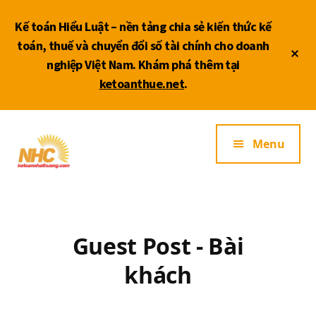
Skip
Skip
to
to
Kế toán Hiểu Luật – nền tảng chia sẻ kiến thức kế
main
footer
toán, thuế và chuyển đổi số tài chính cho doanh
Cl
content
nghiệp Việt Nam. Khám phá thêm tại
To
ketoanthue.net
.
Ba
Additional
Dịch
Menu
menu
vụ
kế
toán
thuế
ĐB
SCL
Guest Post - Bài
khách