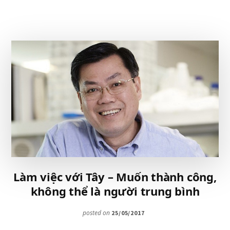
CHỈ
SỐ
NHÂN
SỰ
–
LÀM
GÌ
CÓ
CHUẨN
Làm việc với Tây – Muốn thành công,
không thể là người trung bình
posted on
25/05/2017