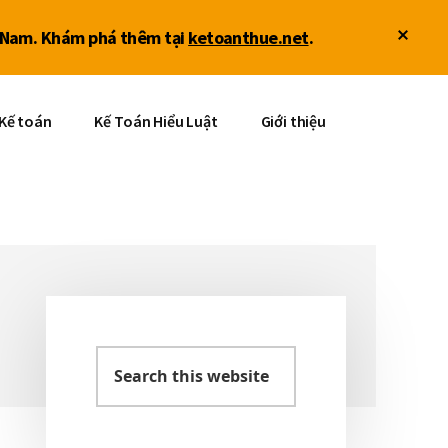
Clos
ệt Nam. Khám phá thêm tại
ketoanthue.net
.
Top
Ban
 Kế toán
Kế Toán Hiểu Luật
Giới thiệu
Search
Sidebar
this
website
chính