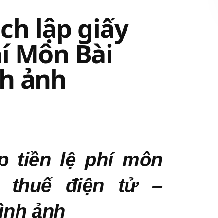
h lập giấy
hí Môn Bài
nh ảnh
p tiền lệ phí môn
 thuế điện tử –
ình ảnh