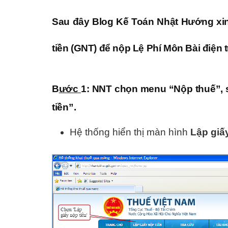
Sau đây Blog Kế Toán Nhật Hướng xi
tiền (GNT) để nộp Lệ Phí Môn Bài điện
B
ước
1
: NNT chọn menu “
Nộp thuế
”,
tiền
”.
Hệ thống hiển thị màn hình
Lập giấ