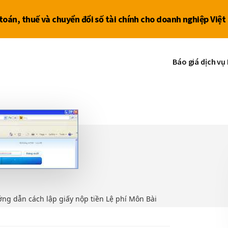
ế toán, thuế và chuyển đổi số tài chính cho doanh nghiệp Vi
Báo giá dịch vụ
ng dẫn cách lập giấy nộp tiền Lệ phí Môn Bài