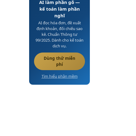
AI làm phần gõ —
kế toán làm phần
nghĩ
AI đọc hóa đơn, đề xuất
định khoản, đối chiếu sao
kê. Chuẩn Thông tư
99/2025. Dành cho kế toán
dịch vụ.
Dùng thử miễn
phí
Tìm hiểu phần mềm