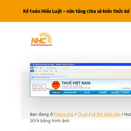
Skip
Bỏ
Skip
to
qua
to
Kế toán Hiểu Luật – nền tảng chia sẻ kiến thức k
main
primary
footer
content
sidebar
Additional
Dịch
vụ
menu
kế
toán
thuế
ĐB
SCL
Bạn đang ở:
Trang chủ
/
Thuế
/
Lệ Phí Môn Bài
/
Hướ
2019 bằng hình ảnh