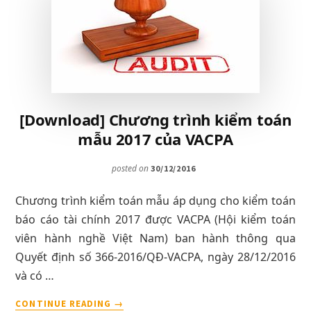
DỤNG
CHUẨN
MỰC
BÁO
CÁO
TÀI
CHÍNH
[Download] Chương trình kiểm toán
VFRS
mẫu 2017 của VACPA
TẠI
VIỆT
NAM
posted on
30/12/2016
Chương trình kiểm toán mẫu áp dụng cho kiểm toán
báo cáo tài chính 2017 được VACPA (Hội kiểm toán
viên hành nghề Việt Nam) ban hành thông qua
Quyết định số 366-2016/QĐ-VACPA, ngày 28/12/2016
và có …
VỀ[DOWNLOAD]
CONTINUE READING
→