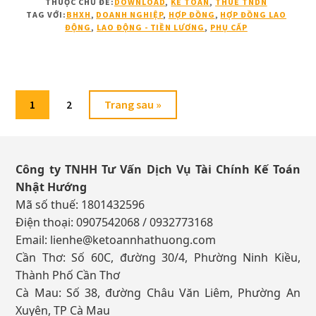
THUỘC CHỦ ĐỀ:
DOWNLOAD
,
KẾ TOÁN
,
THUẾ TNDN
THỜI
TAG VỚI:
BHXH
,
DOANH NGHIỆP
,
HỢP ĐỒNG
,
HỢP ĐỒNG LAO
VỤ,
ĐỘNG
,
LAO ĐỘNG - TIỀN LƯƠNG
,
PHỤ CẤP
GIAO
KHOÁN,
CỘNG
TÁC
VIÊN:
Trang
Trang
Chuyển
1
2
Trang sau »
KHI
đến
NÀO
Footer
BỊ
COI
Công ty TNHH Tư Vấn Dịch Vụ Tài Chính Kế Toán
LÀ
Nhật Hướng
HỢP
Mã số thuế: 1801432596
ĐỒNG
Điện thoại: 0907542068 / 0932773168
LAO
Email:
lienhe@ketoannhathuong.com
ĐỘNG
Cần Thơ: Số 60C, đường 30/4, Phường Ninh Kiều,
Thành Phố Cần Thơ
Cà Mau: Số 38, đường Châu Văn Liêm, Phường An
Xuyên, TP Cà Mau