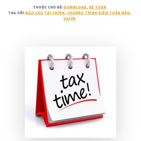
CHƯƠNG
THUỘC CHỦ ĐỀ:
DOWNLOAD
,
KẾ TOÁN
TRÌNH
TAG VỚI:
BÁO CÁO TÀI CHÍNH
,
CHƯƠNG TRÌNH KIỂM TOÁN MẪU
,
KIỂM
VACPA
TOÁN
MẪU
2017
CỦA
VACPA