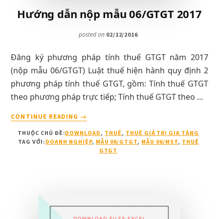
Hướng dẫn nộp mẫu 06/GTGT 2017
posted on
02/12/2016
Đăng ký phương pháp tính thuế GTGT năm 2017
(nộp mẫu 06/GTGT) Luật thuế hiện hành quy định 2
phương pháp tính thuế GTGT, gồm: Tính thuế GTGT
theo phương pháp trực tiếp; Tính thuế GTGT theo …
VỀHƯỚNG
CONTINUE READING
→
DẪN
THUỘC CHỦ ĐỀ:
DOWNLOAD
,
THUẾ
,
THUẾ GIÁ TRỊ GIA TĂNG
NỘP
TAG VỚI:
DOANH NGHIỆP
,
MẪU 06/GTGT
,
MẪU 06/MST
,
THUẾ
MẪU
GTGT
06/GTGT
2017