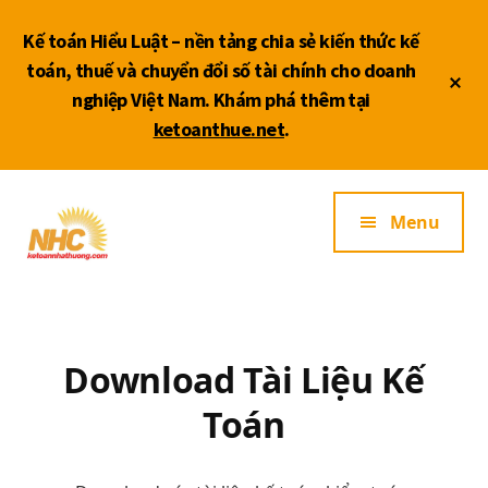
Skip
Skip
to
to
Kế toán Hiểu Luật – nền tảng chia sẻ kiến thức kế
main
footer
toán, thuế và chuyển đổi số tài chính cho doanh
Cl
content
nghiệp Việt Nam. Khám phá thêm tại
To
ketoanthue.net
.
Ba
Additional
Dịch
Menu
menu
vụ
kế
toán
thuế
ĐB
SCL
Download Tài Liệu Kế
Toán