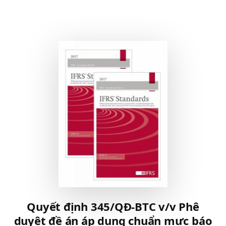
NANG
HƯỚNG
DẪN
VỀ
KIỂM
TOÁN
NỘI
BỘ
VIỆC
THIẾT
LẬP
VÀ
DUY
TRÌ
MỘT
CHỨC
NĂNG
KIỂM
TOÁN
Quyết định 345/QĐ-BTC v/v Phê
NỘI
duyệt đề án áp dụng chuẩn mực báo
BỘ