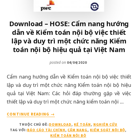
Download – HOSE: Cẩm nang hướng
dẫn về Kiểm toán nội bộ việc thiết
lập và duy trì một chức năng Kiểm
toán nội bộ hiệu quả tại Việt Nam
posted on
04/04/2020
Cẩm nang hướng dẫn về Kiểm toán nội bộ việc thiết
lập và duy trì một chức năng Kiểm toán nội bộ hiệu
quả tại Việt Nam: Các hỏi đáp thường gặp về việc
thiết lập và duy trì một chức năng kiểm toán nội …
VỀDOWNLOAD
CONTINUE READING
→
–
THUỘC CHỦ ĐỀ:
DOWNLOAD
,
KẾ TOÁN
,
NGHIÊN CỨU
HOSE:
TAG VỚI:
BÁO CÁO TÀI CHÍNH
,
CẨM NANG
,
KIỂM SOÁT NỘI BỘ
,
CẨM
KIỂM TOÁN NỘI BỘ