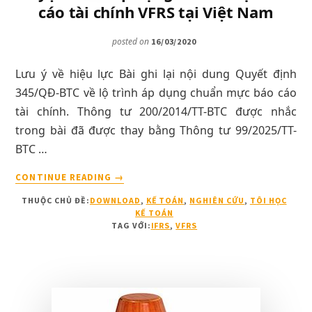
cáo tài chính VFRS tại Việt Nam
HIỆU
QUẢ
posted on
16/03/2020
TẠI
VIỆT
Lưu ý về hiệu lực Bài ghi lại nội dung Quyết định
NAM
345/QĐ-BTC về lộ trình áp dụng chuẩn mực báo cáo
tài chính. Thông tư 200/2014/TT-BTC được nhắc
trong bài đã được thay bằng Thông tư 99/2025/TT-
BTC …
VỀQUYẾT
CONTINUE READING
→
ĐỊNH
THUỘC CHỦ ĐỀ:
DOWNLOAD
,
KẾ TOÁN
,
NGHIÊN CỨU
,
TÔI HỌC
345/QĐ-
KẾ TOÁN
BTC
TAG VỚI:
IFRS
,
VFRS
V/V
PHÊ
DUYỆT
ĐỀ
ÁN
ÁP