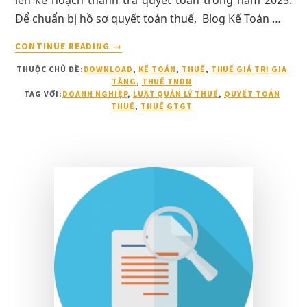
Để chuẩn bị hồ sơ quyết toán thuế, Blog Kế Toán …
VỀ[DOWNLOAD]
CONTINUE READING
→
HỆ
THUỘC CHỦ ĐỀ:
DOWNLOAD
,
KẾ TOÁN
,
THUẾ
,
THUẾ GIÁ TRỊ GIA
THỐNG
TĂNG
,
THUẾ TNDN
FILE
TAG VỚI:
DOANH NGHIỆP
,
LUẬT QUẢN LÝ THUẾ
,
QUYẾT TOÁN
EXCEL
THUẾ
,
THUẾ GTGT
MẪU
GIẢI
TRÌNH
QUYẾT
TOÁN
THUẾ
2025