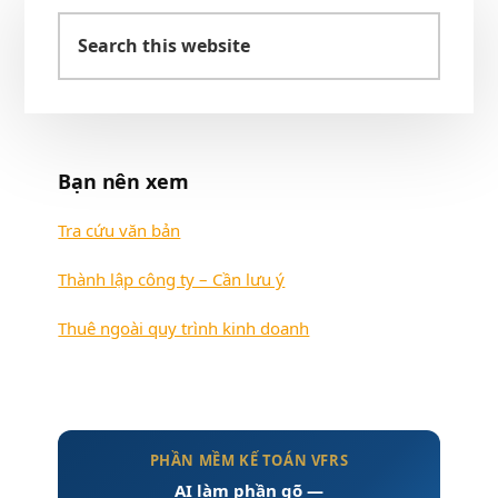
Sidebar
Search
chính
this
website
Bạn nên xem
Tra cứu văn bản
Thành lập công ty – Cần lưu ý
Thuê ngoài quy trình kinh doanh
PHẦN MỀM KẾ TOÁN VFRS
AI làm phần gõ —