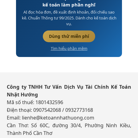
kế toán làm phần nghĩ
AI đọc hóa đơn, đề xuất định khoản, đối chiếu sao
kê. Chuẩn Thông tư 99/2025. Dành cho kế toán dịch
vụ.
Dùng thử miễn phí
Tìm hiểu phần mềm
Footer
Công ty TNHH Tư Vấn Dịch Vụ Tài Chính Kế Toán
Nhật Hướng
Mã số thuế: 1801432596
Điện thoại: 0907542068 / 0932773168
Email:
lienhe@ketoannhathuong.com
Cần Thơ: Số 60C, đường 30/4, Phường Ninh Kiều,
Thành Phố Cần Thơ