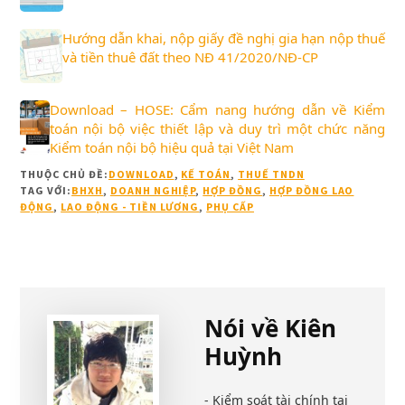
Hướng dẫn khai, nộp giấy đề nghị gia hạn nộp thuế
và tiền thuê đất theo NĐ 41/2020/NĐ-CP
Download – HOSE: Cẩm nang hướng dẫn về Kiểm
toán nội bộ việc thiết lập và duy trì một chức năng
Kiểm toán nội bộ hiệu quả tại Việt Nam
THUỘC CHỦ ĐỀ:
DOWNLOAD
,
KẾ TOÁN
,
THUẾ TNDN
TAG VỚI:
BHXH
,
DOANH NGHIỆP
,
HỢP ĐỒNG
,
HỢP ĐỒNG LAO
ĐỘNG
,
LAO ĐỘNG - TIỀN LƯƠNG
,
PHỤ CẤP
Nói về
Kiên
Huỳnh
- Kiểm soát tài chính tại