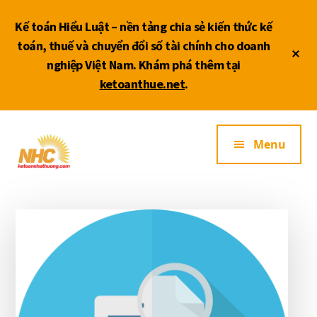
Skip
Bỏ
Skip
to
qua
to
Kế toán Hiểu Luật – nền tảng chia sẻ kiến thức kế
main
primary
footer
toán, thuế và chuyển đổi số tài chính cho doanh
Cl
content
sidebar
nghiệp Việt Nam. Khám phá thêm tại
To
ketoanthue.net
.
Ba
Additional
Dịch
Menu
menu
vụ
kế
toán
thuế
ĐB
SCL