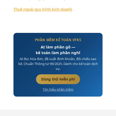
Thuê ngoài quy trình kinh doanh
PHẦN MỀM KẾ TOÁN VFRS
AI làm phần gõ —
kế toán làm phần nghĩ
AI đọc hóa đơn, đề xuất định khoản, đối chiếu sao
kê. Chuẩn Thông tư 99/2025. Dành cho kế toán dịch
vụ.
Dùng thử miễn phí
Tìm hiểu phần mềm
Footer