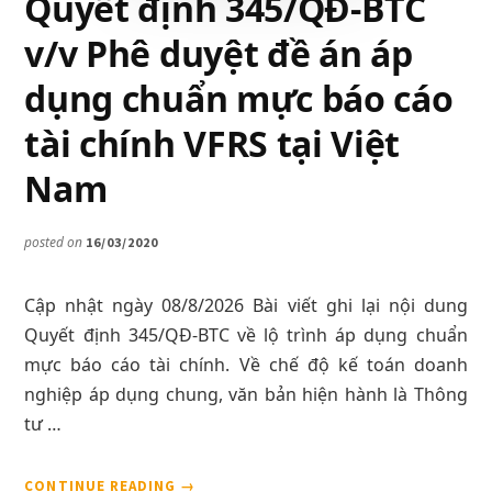
Quyết định 345/QĐ-BTC
v/v Phê duyệt đề án áp
dụng chuẩn mực báo cáo
tài chính VFRS tại Việt
Nam
posted on
16/03/2020
Cập nhật ngày 08/8/2026 Bài viết ghi lại nội dung
Quyết định 345/QĐ-BTC về lộ trình áp dụng chuẩn
mực báo cáo tài chính. Về chế độ kế toán doanh
nghiệp áp dụng chung, văn bản hiện hành là Thông
tư …
VỀQUYẾT
CONTINUE READING
→