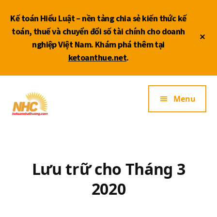
Skip
Bỏ
Skip
to
qua
to
Kế toán Hiểu Luật – nền tảng chia sẻ kiến thức kế
main
primary
footer
toán, thuế và chuyển đổi số tài chính cho doanh
Cl
content
sidebar
nghiệp Việt Nam. Khám phá thêm tại
To
ketoanthue.net
.
Ba
Additional
Dịch
Menu
menu
vụ
kế
toán
thuế
ĐB
SCL
Lưu trữ cho Tháng 3
2020