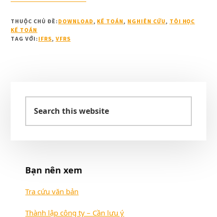
ĐỊNH
345/QĐ-
THUỘC CHỦ ĐỀ:
DOWNLOAD
,
KẾ TOÁN
,
NGHIÊN CỨU
,
TÔI HỌC
BTC
KẾ TOÁN
V/V
TAG VỚI:
IFRS
,
VFRS
PHÊ
DUYỆT
ĐỀ
ÁN
Sidebar
ÁP
Search
DỤNG
chính
CHUẨN
this
MỰC
website
BÁO
CÁO
TÀI
CHÍNH
Bạn nên xem
VFRS
TẠI
Tra cứu văn bản
VIỆT
NAM
Thành lập công ty – Cần lưu ý